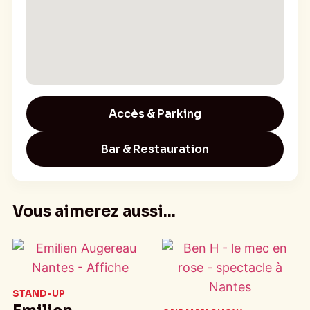
À partir de 4 ans (seulement si tu es prêt à rire
de tes cauchemars) Par l’auteure de Où es-tu
Cacahuète ?, Mamie Cupcake et Snow un
Noël de chien.
Accès & Parking
Bar & Restauration
Vous aimerez aussi...
STAND-UP