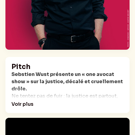
Pitch
Sebstien Wust présente un « one avocat
show » sur la justice, décalé et cruellement
drôle.
Ne tentez pas de fuir : la justice est partout,
dans notre quotidien, dans les médias, dans
Voir plus
notre culture.
Et les professions juridiques sont souvent
fantasmées, particulièrement la profession
d’avocat. Elles sont le produit de ce que la