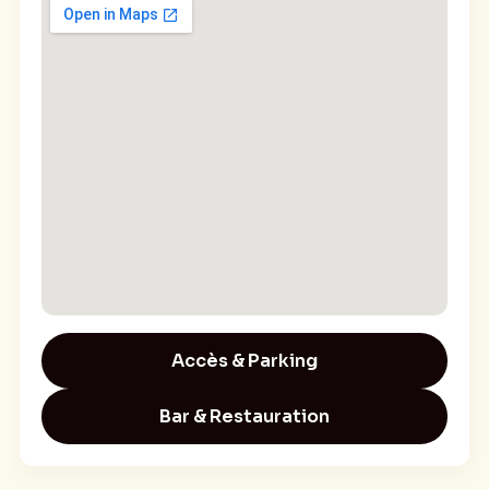
d’humour.
Ça serait criminel de ne pas le découvrir.
Alors, ouvrez les portes de la salle d’audience
de Sébastien WUST !
Texte : Sébastien Wust
Mise en scène : Aude Galliou
Accès & Parking
Bar & Restauration