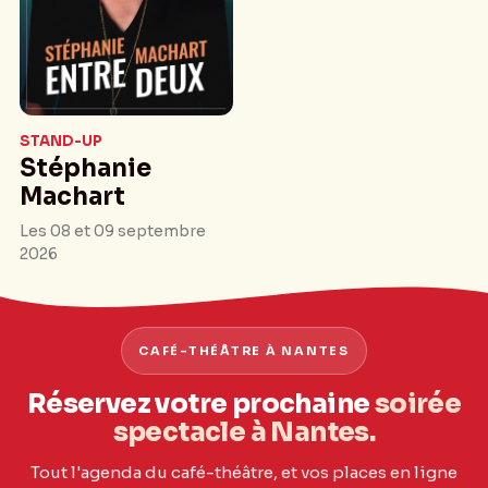
STAND-UP
Stéphanie
Machart
Les 08 et 09 septembre
2026
CAFÉ-THÉÂTRE À NANTES
Réservez votre prochaine
soirée
spectacle à Nantes.
Tout l'agenda du café-théâtre, et vos places en ligne