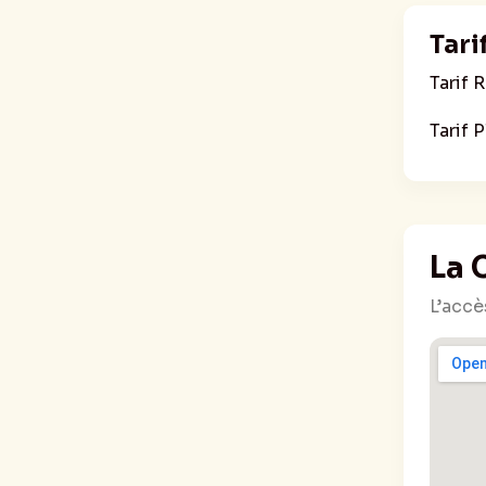
Tari
Tarif 
Tarif P
La 
L’accè