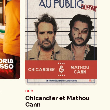
o
DUO
Chicandier et Mathou
Cann