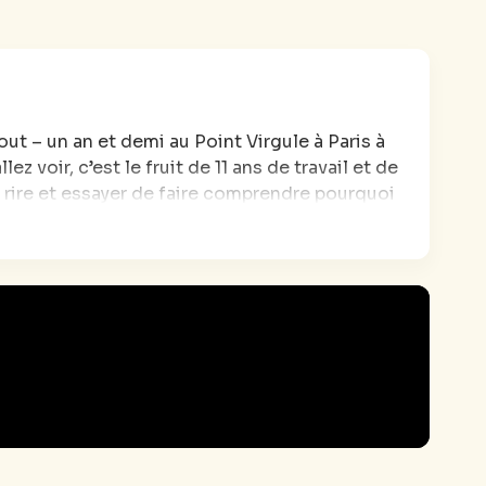
ut – un an et demi au Point Virgule à Paris à
 voir, c’est le fruit de 11 ans de travail et de
 rire et essayer de faire comprendre pourquoi
a chance de le faire avec plaisir tous les soirs
Ce moment qu’on va passer ensemble c’est ça :
, pour des gens qui aiment rigoler.