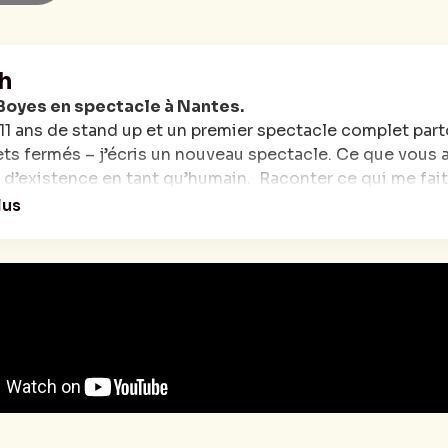
h
Boyes en spectacle à Nantes.
11 ans de stand up et un premier spectacle complet parto
ts fermés – j’écris un nouveau spectacle. Ce que vous allez
 d’existence en tant qu’humain. Raconter ce qui me fait
marrant c’est ce qui me régale le plus dans la vie et j’ai l
lus
es caves, dans des théâtres et dans des comedy club. 
nne heure de stand up, par un gars qui adore le stand up