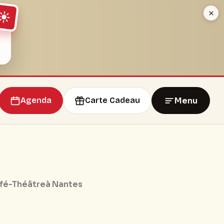
Menu
Agenda
Carte Cadeau
fé-Théâtre
à Nantes