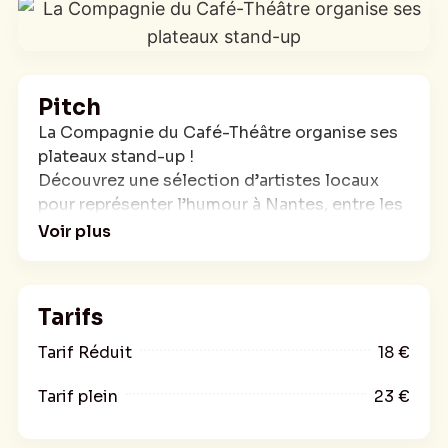
Pitch
La Compagnie du Café-Théâtre organise ses
plateaux stand-up !
Découvrez une sélection d’artistes locaux
pour représenter l’humour à Nantes, entre les
murs d’un théâtre historique.
Voir plus
Pour cette première session, découvrez sur
scène Raphaël, grand adepte des comedy
club et la pétillante Morgane Delamare !
Tarifs
Tarif Réduit
18 €
Tarif plein
23 €