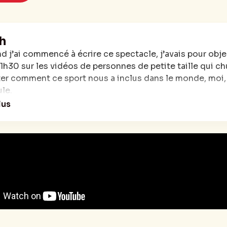
h
d j’ai commencé à écrire ce spectacle, j’avais pour objec
’1h30 sur les vidéos de personnes de petite taille qui chut
er comment ce sport nous a inclus dans le monde, moi
ule.
u’un soir, tout change. Le 27 avril 2023, j’apprends par 
lus
ion de la vie. Je suis myope. Non. Autre chose. Un truc qu
révélation m’a fait peur, m’a mis en colère, m’a rendu trist
C’est donc un spectacle profond. Suffisamment profond 
e Saint Sernin