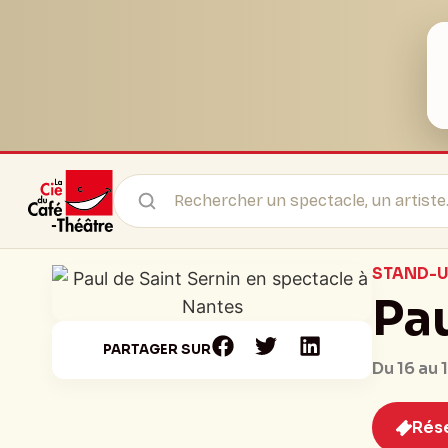
STAND-U
Pau
PARTAGER SUR
Du 16 au 
Rés