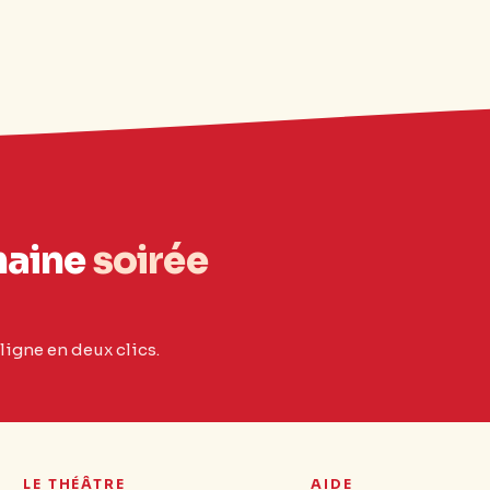
haine
soirée
ligne en deux clics.
LE THÉÂTRE
AIDE