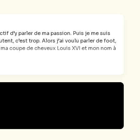
tif d’y parler de ma passion. Puis je me suis
ent, c’est trop. Alors j’ai voulu parler de foot,
, ma coupe de cheveux Louis XVI et mon nom à
hasard un truc sur moi qui va à jamais modifier
e j’aurais, je crois, préféré ne jamais savoir.
e. Et aujourd’hui, j’ai envie d’en rire avec
pour qu’un nain n’y ait pas pied. ”