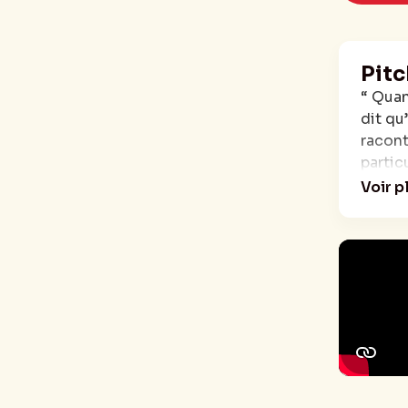
Pitc
“ Quan
dit qu
racont
partic
Sauf q
Voir p
ma vis
Cette 
vous… 
Paul d