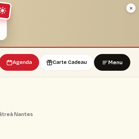
Menu
Agenda
Carte Cadeau
âtre
à Nantes