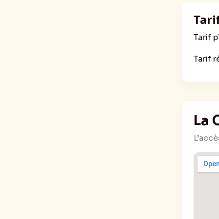
Tari
Tarif p
Tarif r
La 
L’accè