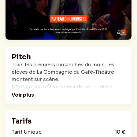
Pitch
Tous les premiers dimanches du mois, les
élèves de La Compagnie du Café-Théâtre
montent sur scène.
C’est un vrai défi pour eux de se produire
devant le public. Venez découvrir les
Voir plus
nouveaux talents de l’humour à Nantes, où
des comédiens de tous âges partagent la
scène pour vous offrir un moment de pur
Tarifs
plaisir !
Drôles, talentueux, passionnés, les élèves de
Tarif Unique
10 €