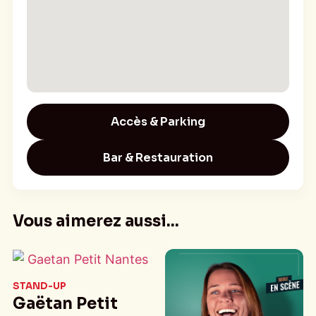
Pass découverte 3 spectacles 35€ | nombre
limité
Alors, on passe la nuit ensemble ? »
Accès & Parking
Bar & Restauration
Vous aimerez aussi...
STAND-UP
Gaëtan Petit