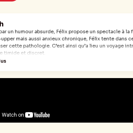
h
par un humour absurde, Félix propose un spectacle à la
upper mais aussi anxieux chronique, Félix tente dans c
ser cette pathologie. C’est ainsi qu’a lieu un voyage in
timide et discret.
i a peur du regard des gens, faire un spectacle, c’est un
lus
ectacle
good vibes
avec un message d’espoir (à un momen
une histoire incroyable).
cle interdit au moins de 15 ans
: 70 minutes
et mis en scène par Félix Junier
___________
Junier Nantes