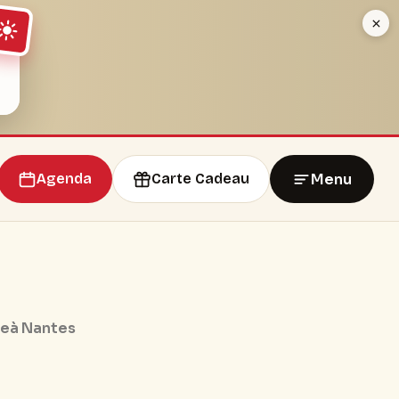
Menu
Agenda
Carte Cadeau
re
à Nantes