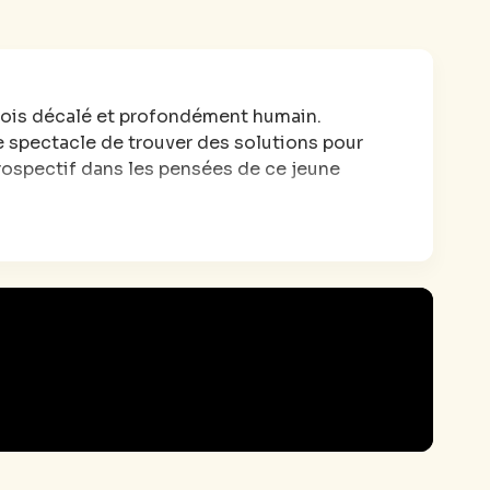
 fois décalé et profondément humain.
e spectacle de trouver des solutions pour
trospectif dans les pensées de ce jeune
 comble !
t, il parle d’un pigeon dans une poubelle,