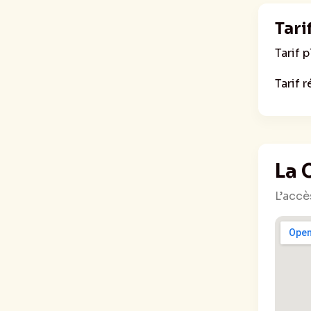
Tari
Tarif p
Tarif r
La 
L’accè