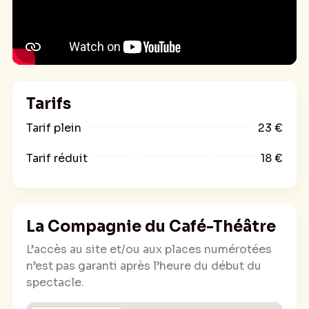
Si vous aussi vous avez envie de vous
allonger dans votre caddie, de boire un verre
et de tout lâcher ;)
venez en rire avec elle
Tarifs
Tarif plein
23 €
Tarif réduit
18 €
La Compagnie du Café-Théâtre
L’accès au site et/ou aux places numérotées
n’est pas garanti après l’heure du début du
spectacle.