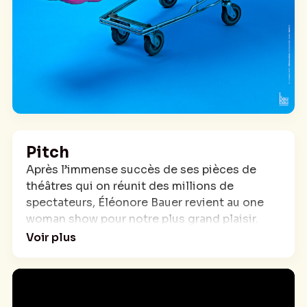
Pitch
Après l’immense succès de ses pièces de
théâtres qui on réunit des millions de
spectateurs, Éléonore Bauer revient au one
woman show pour notre plus grand plaisir.
Voir plus
« Bauer a pris cher » tout est dans le titre ! Si
elle n’a pas dormi depuis 4 ans avec la
naissance de ses 2 filles, ses vannes, elles,
sont toujours aussi percutantes.