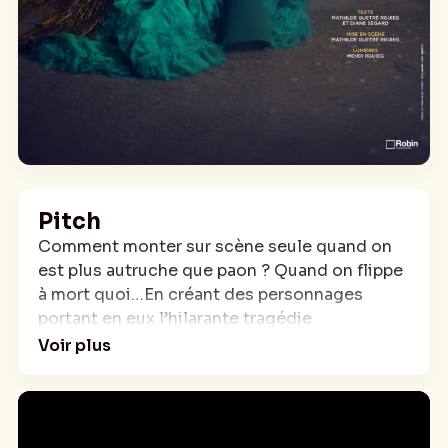
Pitch
Comment monter sur scène seule quand on
est plus autruche que paon ? Quand on flippe
à mort quoi…En créant des personnages
portant en eux l’hilarante tragédie
quotidienne d’être soi et en les laissant parler
Voir plus
pour nous.
Même si eux aussi flippent à mort. Comme
vous quand vous avez peur de mal éduquer
votre enfant, de finir seul avec une boite de