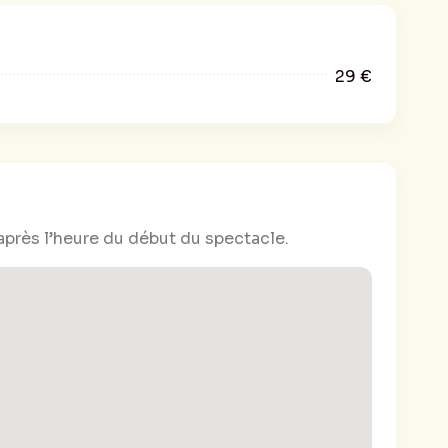
se car, pour elle, les cases c’est simple : il y
ns, et ceux à qui il en manque
. » JDS
29 €
après l’heure du début du spectacle.