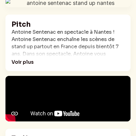
Pitch
Antoine Sentenac en spectacle à Nantes !
Antoine Sentenac enchaîne les scènes de
stand up partout en France depuis bientôt 7
ans. Dans son spectacle, Antoine vous
raconte ses anecdotes, de ses premiers
Voir plus
boulots à son envie de réussir dans le stand
up, passant par ce qu’il est (un peu trop) prêt à
faire par amour des gens et du métier. A-il
réellement le profil du gendre idéal ? Vous
voulez la réponse ? Venez au spectacle !