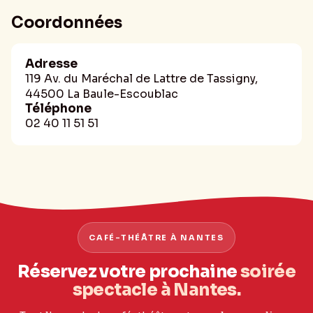
Coordonnées
Adresse
119 Av. du Maréchal de Lattre de Tassigny,
44500 La Baule-Escoublac
Téléphone
02 40 11 51 51
CAFÉ-THÉÂTRE À NANTES
Réservez votre prochaine
soirée
spectacle à Nantes.