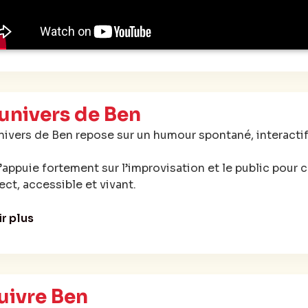
trage d’Alexandra Leclère et de la série “Toutes ces cho
l a beaucoup pleuvu” est son 3 ème spectacle seul-en-s
'univers de Ben
nivers de Ben repose sur un humour spontané, interactif 
s’appuie fortement sur l’improvisation et le public pour
ect, accessible et vivant.
r scène, il propose un stand-up où chaque représentatio
ir plus
nergie de la salle.
uivre Ben