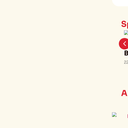
S
O
2
A