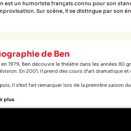
n est un humoriste français connu pour son stan
improvisation. Sur scène, il se distingue par son é
iographie de Ben
 en 1979, Ben découvre le théâtre dans les années 80 gr
lévision. En 2001, il prend des cours d’art dramatique e
uis, il s’est fait remarquer lors de la première saison 
encore aux côtés de Michel Drucker. A partir de 2010, il
plique à Cécile De France et Kad Mérad devant la caméra
ir plus
ies télé comme “les invincibles” (Arte), ou “une belle hi
a également interprété le rôle de Pierre dans l’adaptati
fusée en direct sur France 2 en septembre 2018. Prochai