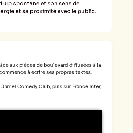
d-up spontané et son sens de
nergie et sa proximité avec le public.
âce aux pièces de boulevard diffusées à la
t commence à écrire ses propres textes.
du Jamel Comedy Club, puis sur France Inter,
 est aussi acteur pour le cinéma, donne la
 de Xavier Giannoli, joue dans différentes
stoire” (France 2).
on théâtrale de “3 hommes et un couffin”
nement il sera à l’affiche du prochain long