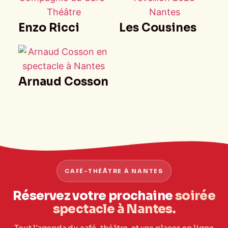
Enzo Ricci
Les Cousines
Arnaud Cosson
CAFÉ-THÉÂTRE À NANTES
Réservez votre prochaine
soirée
spectacle à Nantes.
Tout l'agenda du café-théâtre, et vos places en ligne