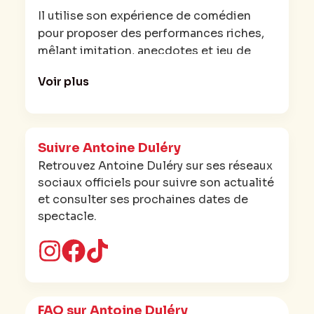
rencontres et ses souvenirs.
Il utilise son expérience de comédien
pour proposer des performances riches,
mêlant imitation, anecdotes et jeu de
scène. Son style est vivant et incarné.
Voir plus
Sur scène, il offre un spectacle qui
dépasse le stand-up classique, en
s’appuyant sur le jeu d’acteur et la mise en
Suivre Antoine Duléry
scène.
Retrouvez Antoine Duléry sur ses réseaux
sociaux officiels pour suivre son actualité
et consulter ses prochaines dates de
spectacle.
FAQ sur Antoine Duléry