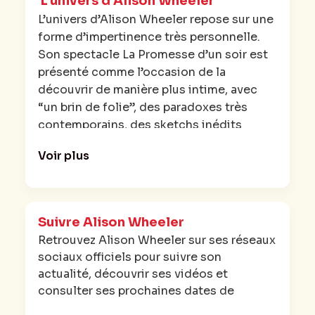
L'univers d'Alison Wheeler
Elle a également joué dans plusieurs
L’univers d’Alison Wheeler repose sur une
films, dont « Cloclo » (2011) de Florent
forme d’impertinence très personnelle.
Emilio-Siri, « Fonzy » (2012) d’Isabelle
Son spectacle La Promesse d’un soir est
Doval, et « Les Trois Frères : Le Retour »
présenté comme l’occasion de la
(2014) de Didier Bourdon et Bernard
découvrir de manière plus intime, avec
Campan. Alison Wheeler a également été
“un brin de folie”, des paradoxes très
membre du collectif Studio Bagel à partir
contemporains, des sketchs inédits
de la saison 2.
projetés sur grand écran et d’improbables
Voir plus
chansons.
De plus, à partir du 9 septembre 2014, elle
a présenté la météo du Grand Journal sur
Canal+ avec Monsieur Poulpe. En 2023,
Suivre Alison Wheeler
elle a quitté l’émission Quotidien pour se
Retrouvez Alison Wheeler sur ses réseaux
consacrer à son one-woman-show, qui a
sociaux officiels pour suivre son
débuté le 29 septembre. En parallèle,
actualité, découvrir ses vidéos et
Alison Wheeler
poursuit aussi un
consulter ses prochaines dates de
parcours de comédienne à l’écran, avec
spectacle.
des apparitions récentes dans des films