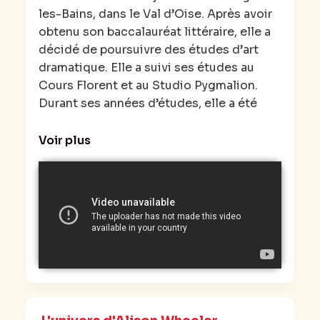
les-Bains, dans le Val d’Oise. Après avoir
obtenu son baccalauréat littéraire, elle a
décidé de poursuivre des études d’art
dramatique. Elle a suivi ses études au
Cours Florent et au Studio Pygmalion.
Durant ses années d’études, elle a été
animatrice sur Filles TV, aux côtés de
Louise Bourgoin.
Voir plus
Elle a également exploré le domaine du
théâtre, en participant à des pièces de
boulevard et en se produisant dans de
petites salles. En 2011, elle a obtenu un
rôle dans l’adaptation du roman de
Sophia Azzeddine, « Mon père est femme
de ménage », jouant aux côtés de
François Cluzet.