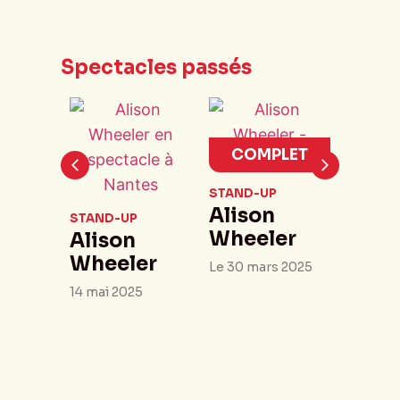
Spectacles passés
CO
COMPLET
STAND-
Alis
STAND-UP
Whee
Alison
STAND-UP
Wheeler
Alison
Le 04 fé
Wheeler
Le 30 mars 2025
14 mai 2025