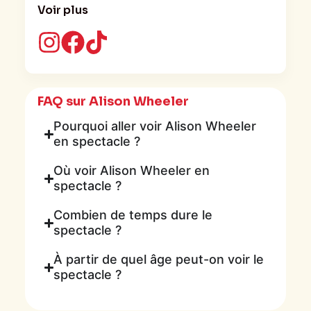
Voir plus
comme
Avignon
,
La Vie de ma mère
ou
Flo
. Cette double présence, entre scène
et cinéma, nourrit un univers de spectacle
très incarné.
FAQ sur Alison Wheeler
Pourquoi aller voir Alison Wheeler
en spectacle ?
Où voir Alison Wheeler en
spectacle ?
Combien de temps dure le
spectacle ?
À partir de quel âge peut-on voir le
spectacle ?